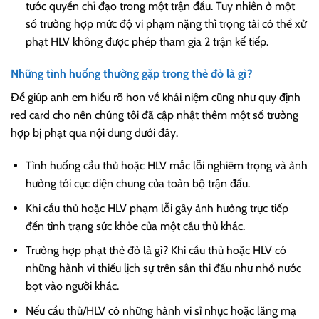
tước quyền chỉ đạo trong một trận đấu. Tuy nhiên ở một
số trường hợp mức độ vi phạm nặng thì trọng tài có thể xử
phạt HLV không được phép tham gia 2 trận kế tiếp.
Những tình huống thường gặp trong thẻ đỏ là gì?
Để giúp anh em hiểu rõ hơn về khái niệm cũng như quy định
red card cho nên chúng tôi đã cập nhật thêm một số trường
hợp bị phạt qua nội dung dưới đây.
Tình huống cầu thủ hoặc HLV mắc lỗi nghiêm trọng và ảnh
hưởng tới cục diện chung của toàn bộ trận đấu.
Khi cầu thủ hoặc HLV phạm lỗi gây ảnh hưởng trực tiếp
đến tình trạng sức khỏe của một cầu thủ khác.
Trường hợp phạt thẻ đỏ là gì? Khi cầu thủ hoặc HLV có
những hành vi thiếu lịch sự trên sân thi đấu như nhổ nước
bọt vào người khác.
Nếu cầu thủ/HLV có những hành vi sỉ nhục hoặc lăng mạ