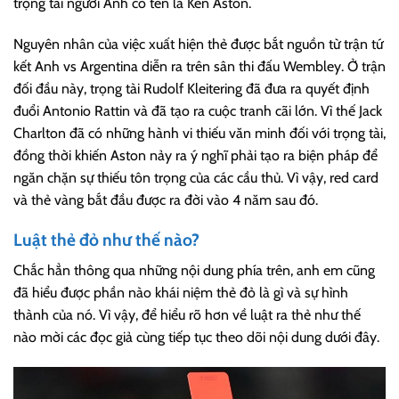
trọng tài người Anh có tên là Ken Aston.
Nguyên nhân của việc xuất hiện thẻ được bắt nguồn từ trận tứ
kết Anh vs Argentina diễn ra trên sân thi đấu Wembley. Ở trận
đối đầu này, trọng tài Rudolf Kleitering đã đưa ra quyết định
đuổi Antonio Rattin và đã tạo ra cuộc tranh cãi lớn. Vì thế Jack
Charlton đã có những hành vi thiếu văn minh đối với trọng tài,
đồng thời khiến Aston nảy ra ý nghĩ phải tạo ra biện pháp để
ngăn chặn sự thiếu tôn trọng của các cầu thủ. Vì vậy, red card
và thẻ vàng bắt đầu được ra đời vào 4 năm sau đó.
Luật thẻ đỏ như thế nào?
Chắc hẳn thông qua những nội dung phía trên, anh em cũng
đã hiểu được phần nào khái niệm thẻ đỏ là gì và sự hình
thành của nó. Vì vậy, để hiểu rõ hơn về luật ra thẻ như thế
nào mời các đọc giả cùng tiếp tục theo dõi nội dung dưới đây.