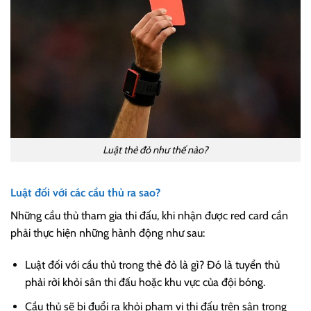
Luật thẻ đỏ như thế nào?
Luật đối với các cầu thủ ra sao?
Những cầu thủ tham gia thi đấu, khi nhận được red card cần
phải thực hiện những hành động như sau:
Luật đối với cầu thủ trong thẻ đỏ là gì? Đó là tuyển thủ
phải rời khỏi sân thi đấu hoặc khu vực của đội bóng.
Cầu thủ sẽ bị đuổi ra khỏi phạm vi thi đấu trên sân trong