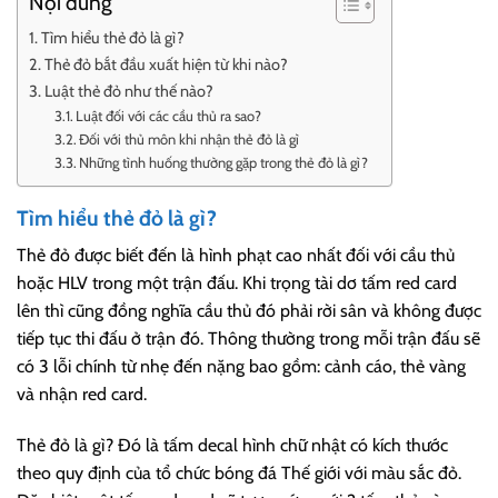
Nội dung
Tìm hiểu thẻ đỏ là gì?
Thẻ đỏ bắt đầu xuất hiện từ khi nào?
Luật thẻ đỏ như thế nào?
Luật đối với các cầu thủ ra sao?
Đối với thủ môn khi nhận thẻ đỏ là gì
Những tình huống thường gặp trong thẻ đỏ là gì?
Tìm hiểu thẻ đỏ là gì?
Thẻ đỏ được biết đến là hình phạt cao nhất đối với cầu thủ
hoặc HLV trong một trận đấu. Khi trọng tài dơ tấm red card
lên thì cũng đồng nghĩa cầu thủ đó phải rời sân và không được
tiếp tục thi đấu ở trận đó. Thông thường trong mỗi trận đấu sẽ
có 3 lỗi chính từ nhẹ đến nặng bao gồm: cảnh cáo, thẻ vàng
và nhận red card.
Thẻ đỏ là gì? Đó là tấm decal hình chữ nhật có kích thước
theo quy định của tổ chức bóng đá Thế giới với màu sắc đỏ.