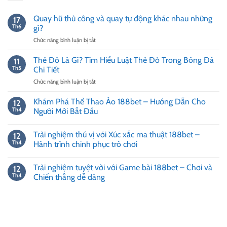
Quay hũ thủ công và quay tự động khác nhau những
17
Th6
gì?
ở
Chức năng bình luận bị tắt
Quay
hũ
Thẻ Đỏ Là Gì? Tìm Hiểu Luật Thẻ Đỏ Trong Bóng Đá
11
thủ
Th5
Chi Tiết
công
ở
Chức năng bình luận bị tắt
và
Thẻ
quay
Đỏ
tự
Khám Phá Thể Thao Ảo 188bet – Hướng Dẫn Cho
12
Là
động
Th4
Người Mới Bắt Đầu
Gì?
khác
Tìm
nhau
Hiểu
Trải nghiệm thú vị với Xúc xắc ma thuật 188bet –
những
12
Luật
Th4
Hành trình chinh phục trò chơi
gì?
Thẻ
Đỏ
Trải nghiệm tuyệt vời với Game bài 188bet – Chơi và
Trong
12
Th4
Chiến thắng dễ dàng
Bóng
Đá
Chi
Tiết